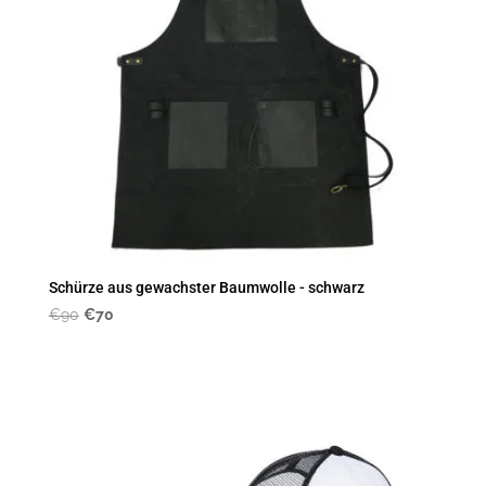
Schürze aus gewachster Baumwolle - schwarz
Original
Current
€
90
€
70
price
price
was:
is:
€90.
€70.