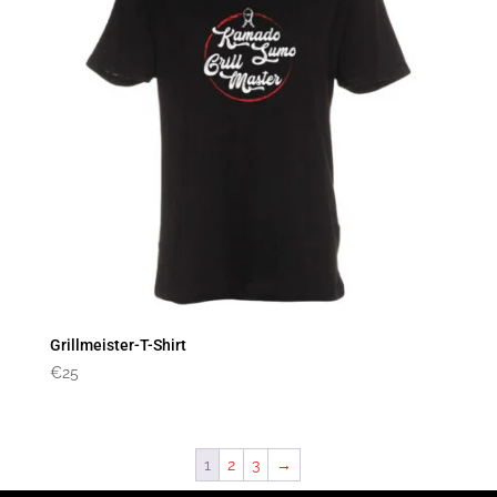
Grillmeister-T-Shirt
€
25
1
2
3
→