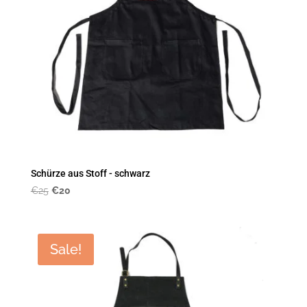
Schürze aus Stoff - schwarz
Original
Current
€
25
€
20
price
price
was:
is:
€25.
€20.
Sale!