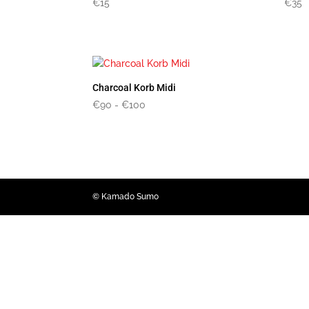
€
15
€
35
Charcoal Korb Midi
Preisspanne:
€
90
-
€
100
90
€
bis
100
€
© Kamado Sumo