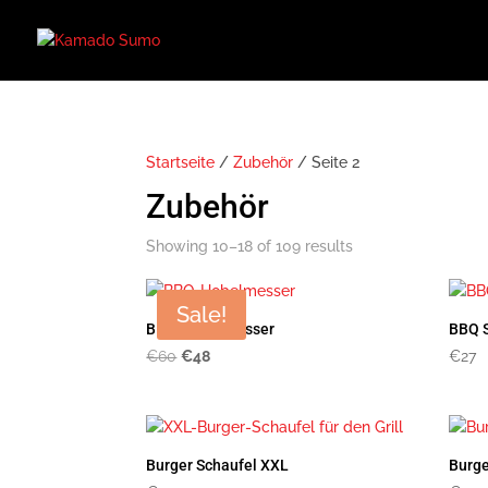
Startseite
/
Zubehör
/ Seite 2
Zubehör
Showing 10–18 of 109 results
Sale!
BBQ-Hobelmesser
BBQ 
Original
Current
€
60
€
48
€
27
price
price
was:
is:
€60.
€48.
Burger Schaufel XXL
Burg