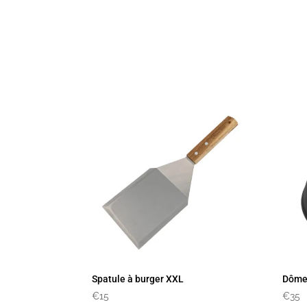
Spatule à burger XXL
Dôme
€
15
€
35