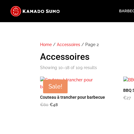
BARBE
Home
/
Accessoires
/ Page 2
Accessoires
Showing 10–18 of 109 results
Sale!
BBQ 
Couteau à trancher pour barbecue
€
27
Original
Current
€
60
€
48
price
price
was:
is:
€60.
€48.