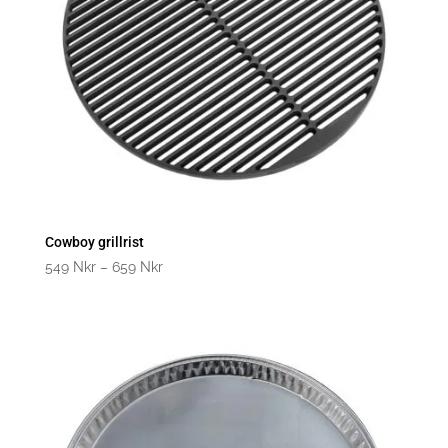
Cowboy grillrist
Prisklasse:
549
Nkr
–
659
Nkr
549
til
659
kroner