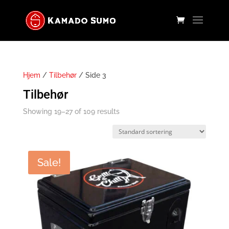
Hjem
/
Tilbehør
/ Side 3
Tilbehør
Showing 19–27 of 109 results
Sale!