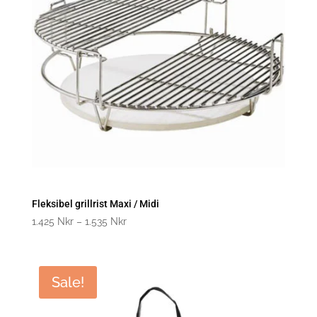
Fleksibel grillrist Maxi / Midi
Prisklasse:
1.425
Nkr
–
1.535
Nkr
1.425
til
1.535
Sale!
kroner