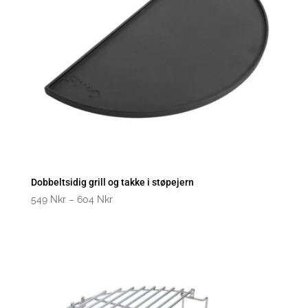
Dobbeltsidig grill og takke i støpejern
Prisklasse:
549
Nkr
–
604
Nkr
549
til
604
kroner