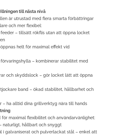
lningen till nästa nivå
n är utrustad med flera smarta förbättringar
are och mer flexibel:
eder – tillsätt rökflis utan att öppna locket
ren
n öppnas helt för maximal effekt vid
förvaringshylla – kombinerar stabilitet med
rar och skyddslock – gör locket lätt att öppna
tjockare band – ökad stabilitet, hållbarhet och
– ha alltid dina grillverktyg nära till hands
tning
r maximal flexibilitet och användarvänlighet:
 naturligt, hållbart och snyggt
 i galvaniserat och pulverlackat stål – enkel att