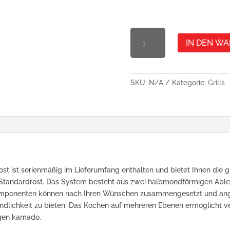
CLASSIC
IN DEN W
MAXI
QUANTITY
SKU:
N/A
Kategorie:
Grills
lrost ist serienmäßig im Lieferumfang enthalten und bietet Ihnen die 
in Standardrost. Das System besteht aus zwei halbmondförmigen Ab
omponenten können nach Ihren Wünschen zusammengesetzt und ang
eundlichkeit zu bieten. Das Kochen auf mehreren Ebenen ermöglicht
igen kamado.