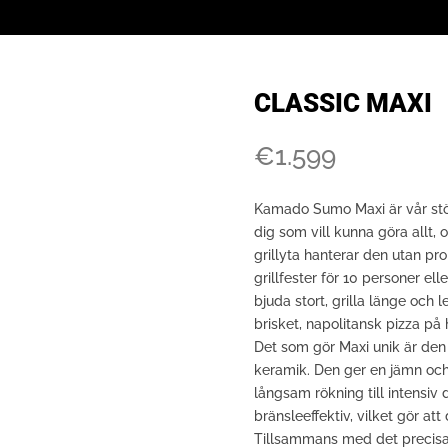
CLASSIC MAXI
€
1.599
Kamado Sumo Maxi är vår stör
dig som vill kunna göra allt, 
grillyta hanterar den utan p
grillfester för 10 personer elle
bjuda stort, grilla länge och
brisket, napolitansk pizza på
Det som gör Maxi unik är den
keramik. Den ger en jämn och s
långsam rökning till intensiv 
bränsleeffektiv, vilket gör at
Tillsammans med det precisa l