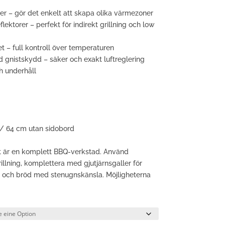
ivåer – gör det enkelt att skapa olika värmezoner
torer – perfekt för indirekt grillning och low
t – full kontroll över temperaturen
med gnistskydd – säker och exakt luftreglering
h underhåll
/ 64 cm utan sidobord
det är en komplett BBQ-verkstad. Använd
grillning, komplettera med gjutjärnsgaller för
za och bröd med stenugnskänsla. Möjligheterna