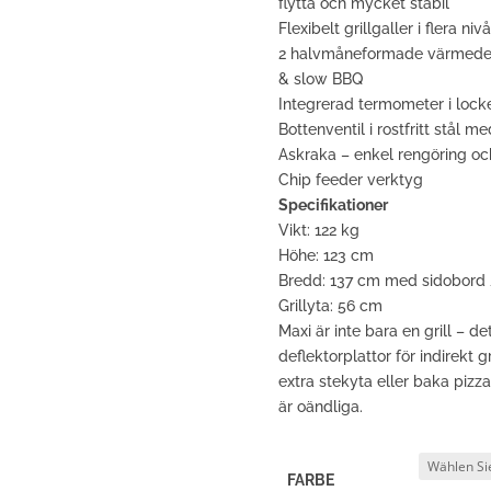
flytta och mycket stabil
Flexibelt grillgaller i flera n
2 halvmåneformade värmedeflek
& slow BBQ
Integrerad termometer i locke
Bottenventil i rostfritt stål 
Askraka – enkel rengöring oc
Chip feeder verktyg
Specifikationer
Vikt: 122 kg
Höhe: 123 cm
Bredd: 137 cm med sidobord 
Grillyta: 56 cm
Maxi är inte bara en grill – 
deflektorplattor för indirekt 
extra stekyta eller baka piz
är oändliga.
FARBE