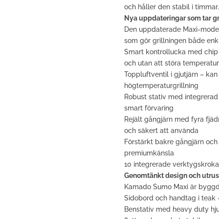
och håller den stabil i timmar.
Nya uppdateringar som tar gril
Den uppdaterade Maxi-modelle
som gör grillningen både enkl
Smart kontrollucka med chip fe
och utan att störa temperatu
Toppluftventil i gjutjärn – ka
högtemperaturgrillning
Robust stativ med integrerad 
smart förvaring
Rejält gångjärn med fyra fjäd
och säkert att använda
Förstärkt bakre gångjärn och 
premiumkänsla
10 integrerade verktygskrokar 
Genomtänkt design och utrus
Kamado Sumo Maxi är byggd fö
Sidobord och handtag i teak –
Benstativ med heavy duty hjul