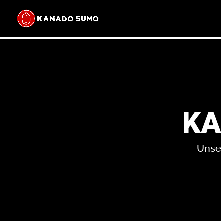
KA
Unser