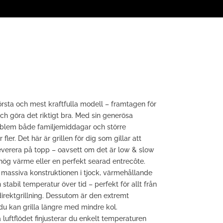
sta och mest kraftfulla modell – framtagen för
och göra det riktigt bra. Med sin generösa
roblem både familjemiddagar och större
r fler. Det här är grillen för dig som gillar att
 leverera på topp – oavsett om det är low & slow
 hög värme eller en perfekt searad entrecôte.
 massiva konstruktionen i tjock, värmehållande
tabil temperatur över tid – perfekt för allt från
direktgrillning. Dessutom är den extremt
t du kan grilla längre med mindre kol.
uftflödet finjusterar du enkelt temperaturen