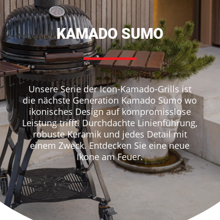
KAMADO SUMO
Unsere Serie der Icon-Kamado-Grills ist
die nächste Generation Kamado Sumo wo
ikonisches Design auf kompromisslose
Leistung trifft. Durchdachte Linienführung,
robuste Keramik und jedes Detail mit
einem Zweck. Entdecken Sie eine neue
Ikone am Feuer.