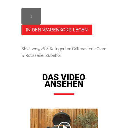
ROTISSERIE-
SPIESSE M
ENGE
IN DEN WARENKORB LEGEN
SKU:
202526
Kategorien:
Grillmaster's Oven
& Rotisserie
,
Zubehör
DAS VIDEO
ANSEHEN