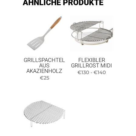
ÄHNLICHE PRODUKTE
GRILLSPACHTEL
FLEXIBLER
AUS
GRILLROST MIDI
AKAZIENHOLZ
Preisspanne
€
130
-
€
140
€
25
130
€
bis
140
€