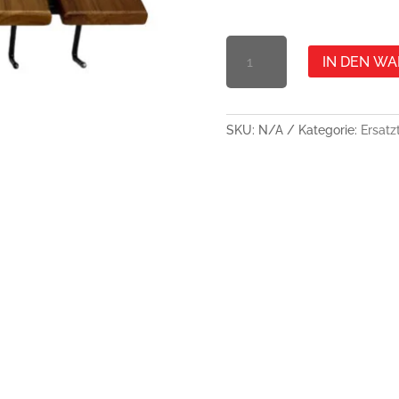
BEISTELLTISCH
IN DEN W
TEAKHOLZ
(EIN
PAAR)
MENGE
SKU:
N/A
Kategorie:
Ersatzt