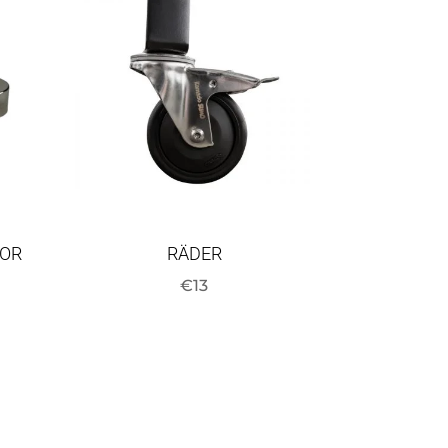
IOR
RÄDER
€
13