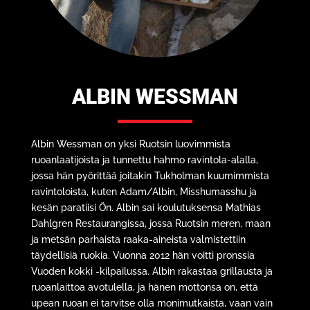
ALBIN WESSMAN
Albin Wessman on yksi Ruotsin luovimmista
ruoanlaatijoista ja tunnettu hahmo ravintola-alalla,
jossa hän pyörittää joitakin Tukholman kuumimmista
ravintoloista, kuten Adam/Albin, Misshumasshu ja
kesän paratiisi Ön. Albin sai koulutuksensa Mathias
Dahlgren Restaurangissa, jossa Ruotsin meren, maan
ja metsän parhaista raaka-aineista valmistettiin
täydellisiä ruokia. Vuonna 2012 hän voitti pronssia
Vuoden kokki -kilpailussa. Albin rakastaa grillausta ja
ruoanlaittoa avotulella, ja hänen mottonsa on, että
upean ruoan ei tarvitse olla monimutkaista, vaan vain