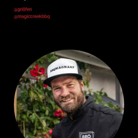
@grillfen
@magiccreekbbq