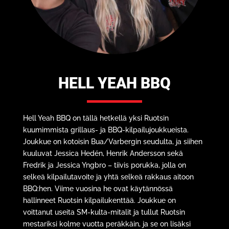
HELL YEAH BBQ
Hell Yeah BBQ on tällä hetkellä yksi Ruotsin
kuumimmista grillaus- ja BBQ-kilpailujoukkueista.
Joukkue on kotoisin Bua/Varbergin seudulta, ja siihen
kuuluvat Jessica Hedén, Henrik Andersson sekä
Fredrik ja Jessica Yngbro – tiivis porukka, jolla on
selkeä kilpailutavoite ja yhtä selkeä rakkaus aitoon
BBQ:hen. Viime vuosina he ovat käytännössä
hallinneet Ruotsin kilpailukenttää. Joukkue on
voittanut useita SM-kulta-mitalit ja tullut Ruotsin
mestariksi kolme vuotta peräkkäin, ja se on lisäksi