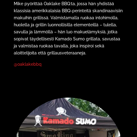
Mike
pyörittää Oaklake BBQ:ta, jossa hän yhdistää
klassisia amerikkalaisia BBQ-perinteitä skandinaavisiin
makuihin grillissä. Valmistamalla ruokaa intohimolla,
huolella ja grillin luonnollisilla elementeillä – tulella,
savulla ja lämmöllä – hän luo makuelämyksiä, jotka
sopivat täydellisesti Kamado Sumo grillata, savustaa
ja valmistaa ruokaa tavalla, joka inspiroi sekä
aloittelijoita että grillausveteraaneja.
@oaklakebbq