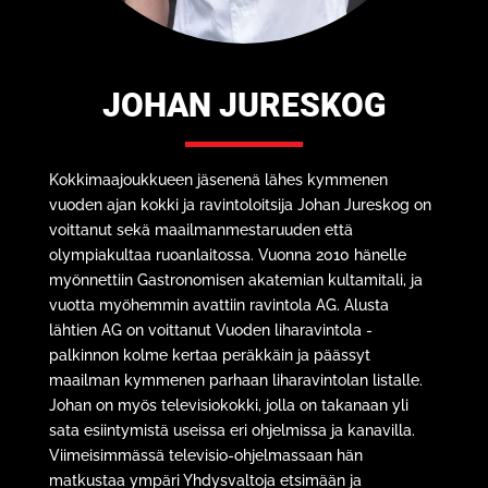
JOHAN JURESKOG
Kokkimaajoukkueen jäsenenä lähes kymmenen
vuoden ajan kokki ja ravintoloitsija Johan Jureskog on
voittanut sekä maailmanmestaruuden että
olympiakultaa ruoanlaitossa. Vuonna 2010 hänelle
myönnettiin Gastronomisen akatemian kultamitali, ja
vuotta myöhemmin avattiin ravintola AG. Alusta
lähtien AG on voittanut Vuoden liharavintola -
palkinnon kolme kertaa peräkkäin ja päässyt
maailman kymmenen parhaan liharavintolan listalle.
Johan on myös televisiokokki, jolla on takanaan yli
sata esiintymistä useissa eri ohjelmissa ja kanavilla.
Viimeisimmässä televisio-ohjelmassaan hän
matkustaa ympäri Yhdysvaltoja etsimään ja