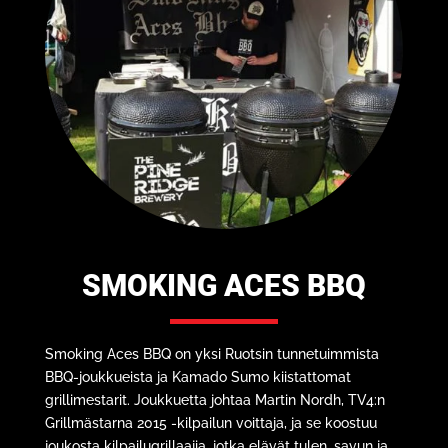
SMOKING ACES BBQ
Smoking Aces BBQ on yksi Ruotsin tunnetuimmista
BBQ-joukkueista ja Kamado Sumo kiistattomat
grillimestarit. Joukkuetta johtaa Martin Nordh, TV4:n
Grillmästarna 2015 -kilpailun voittaja, ja se koostuu
joukosta kilpailugrillaajia, jotka elävät tulen, savun ja