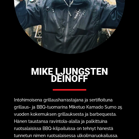
MIKE LJUNGSTEN
DEINOFF
Intohimoisena grillausharrastajana ja sertifioituna
grillaus- ja BBQ-tuomarina
Mike
tuo Kamado Sumo 25
vuoden kokemuksen grillauksesta ja barbequesta.
Hänen taustansa ravintola-alalla ja palkittuina
ruotsalaisissa BBQ-kilpailuissa on tehnyt hänestä
tunnetun nimen ruotsalaisessa ulkoilmaruokailussa.