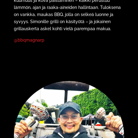
kuumuus ja kova paistaminen – kaikki perustuu
lämmön, ajan ja raaka-aineiden hallintaan. Tuloksena
on vankka, maukas BBQ, jolla on selkeä luonne ja
syvyys. Simonille grilli on käsityötä – ja jokainen
grillauskerta askel kohti vielä parempaa makua.
@bbqmagnarp