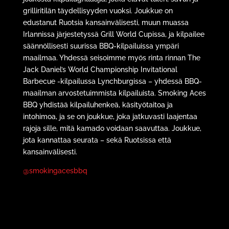
grilliritilän täydellisyyden vuoksi. Joukkue on
edustanut Ruotsia kansainvälisesti, muun muassa
Irlannissa järjestetyssä Grill World Cupissa, ja kilpailee
säännöllisesti suurissa BBQ-kilpailuissa ympäri
maailmaa. Yhdessä seisoimme myös rinta rinnan The
Jack Daniel’s World Championship Invitational
Barbecue -kilpailussa Lynchburgissa – yhdessä BBQ-
maailman arvostetuimmista kilpailuista. Smoking Aces
BBQ yhdistää kilpailuhenkeä, käsityötaitoa ja
intohimoa, ja se on joukkue, joka jatkuvasti laajentaa
rajoja sille, mitä kamado voidaan saavuttaa. Joukkue,
jota kannattaa seurata – sekä Ruotsissa että
kansainvälisesti.
@smokingacesbbq