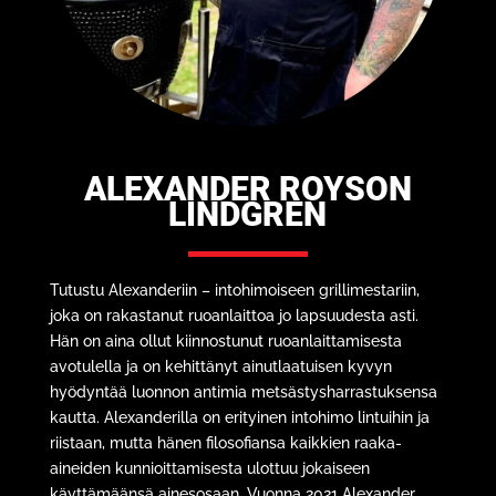
ALEXANDER ROYSON
LINDGREN
Tutustu Alexanderiin – intohimoiseen grillimestariin,
joka on rakastanut ruoanlaittoa jo lapsuudesta asti.
Hän on aina ollut kiinnostunut ruoanlaittamisesta
avotulella ja on kehittänyt ainutlaatuisen kyvyn
hyödyntää luonnon antimia metsästysharrastuksensa
kautta. Alexanderilla on erityinen intohimo lintuihin ja
riistaan, mutta hänen filosofiansa kaikkien raaka-
aineiden kunnioittamisesta ulottuu jokaiseen
käyttämäänsä ainesosaan. Vuonna 2021 Alexander