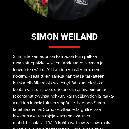
SIMON WEILAND
Simonille kamadon on kamadon kuin pelkkä
ruoanlaittopaikka – se on tarkkuuden, voiman ja
luovuuden väline. Yli kahden vuosikymmenen
kokemuksella tulen äärellä hän tietää tarkalleen,
kuinka pitkälle rajoja voi venyttää, kun tekniikka
kohtaa vaiston. Luoteis-Skånessa asuva Simon on
rakentanut tyylinsä hehkun, kärsivällisyyden ja raaka-
aineiden kunnioituksen ympärille. Kamado Sumo
lähettiläänä hänSumo osoittaa, että grilli ei saa
koskaan asettaa rajoja – sen on avattava
mahdollisuuksia. Täällä kohtaavat low & slow, raaka