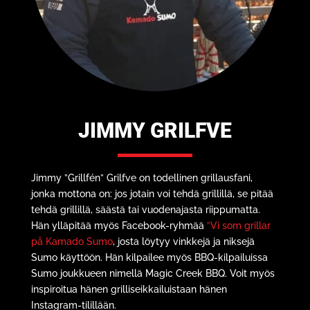
JIMMY GRILFVE
Jimmy ”Grillfén” Grilfve on todellinen grillausfani,
jonka mottona on: jos jotain voi tehdä grillillä, se pitää
tehdä grillillä, säästä tai vuodenajasta riippumatta.
Hän ylläpitää myös Facebook-ryhmää
”Vi som grillar
på Kamado Sumo
, josta löytyy vinkkejä ja niksejä
Sumo käyttöön. Hän kilpailee myös BBQ-kilpailuissa
Sumo joukkueen nimellä Magic Creek BBQ. Voit myös
inspiroitua hänen grilliseikkailuistaan hänen
Instagram-tilillään.