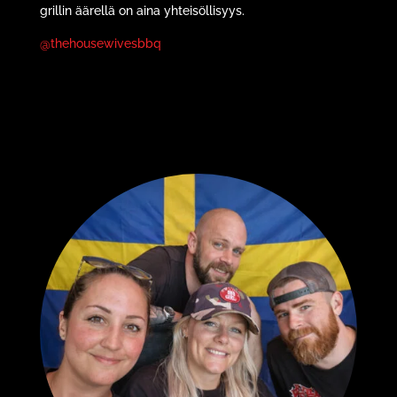
grillin äärellä on aina yhteisöllisyys.
@thehousewivesbbq