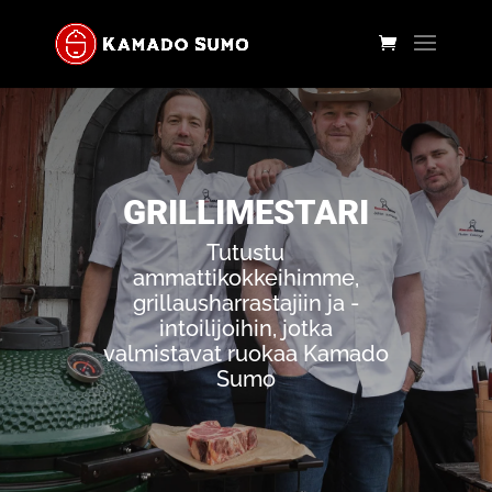
GRILLIMESTARI
Tutustu
ammattikokkeihimme,
grillausharrastajiin ja -
intoilijoihin, jotka
valmistavat ruokaa Kamado
Sumo