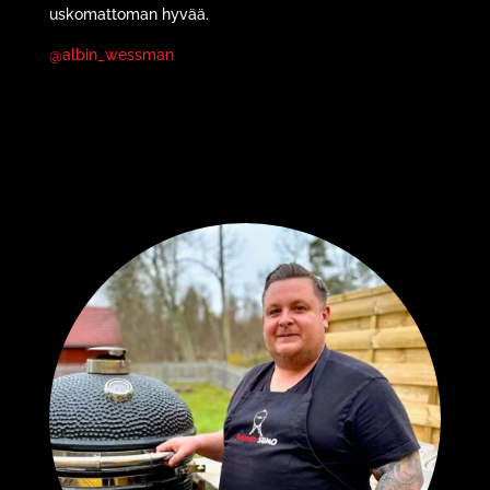
uskomattoman hyvää.
@albin_wessman