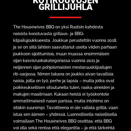
KOTIROUVOJEN
GRILLIJUHLA
The Housewives BBQ on yksi Ruotsin kahdesta
naisista koostuvasta grillaus- ja BBQ-
kilpailujoukkueesta. Joukkue perustettiin vuonna 2018,
ja se on siitä lähtien saavuttanut useita viiden parhaan
joukkoon sijoittumisia, muun muassa ensimmäisen
sijan kasvisruokakategoriassa vuonna 2021 ja
neljännen sijan pohjoismaisten mestaruuskilpailujen
rib-sarjassa. Nimen takana on joukko aivan tavallisia
naisia, joilla on työ, perhe ja lapsia – mutta jotka ovat
poikkeuksellisen sitoutuneita tulen, raaka-aineiden ja
makujen maailmaan. Kukaan heistä ei työskentele
ammattimaisesti ruoan parissa, mutta intohimo on
sitäkin suurempi. Tavoitteena ei ole vallata grilliä, vaan
istua sen ääreen – yhdessä. Luonnollisella naisellisella
voimallaan The Housewives BBQ osoittaa, että BBQ
voi olla sekä rentoa että eleganttia – ja että tärkeintä