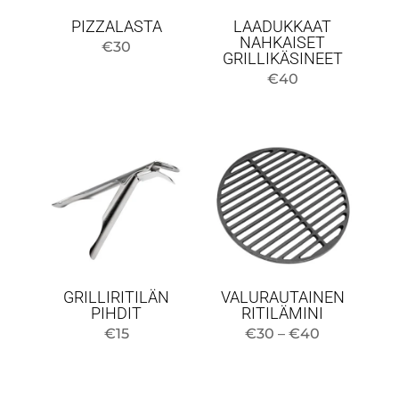
PIZZALASTA
LAADUKKAAT
NAHKAISET
€
30
GRILLIKÄSINEET
€
40
GRILLIRITILÄN
VALURAUTAINEN
PIHDIT
RITILÄMINI
Hintaluokk
€
15
€
30
–
€
40
30–
40