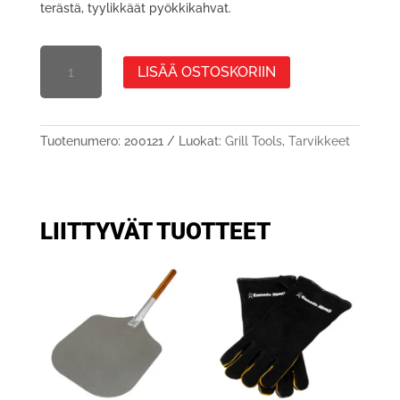
terästä, tyylikkäät pyökkikahvat.
MEAT
LISÄÄ OSTOSKORIIN
CLAWS
Tuotenumero:
200121
Luokat:
Grill Tools
,
Tarvikkeet
LIITTYVÄT TUOTTEET