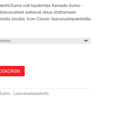
paketti,Sumo voit täydentää Kamado Sumo -
 lisävarusteet auttavat sinua aloittamaan
sella tavalla. Icon-Classic lisävarustepaketeilla
OSKORIIN
Sumo
,
Lisävarustepaketti