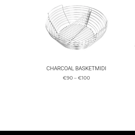
CHARCOAL BASKETMIDI
Hintaluokka:
€
90
–
€
100
90–
100
euroa