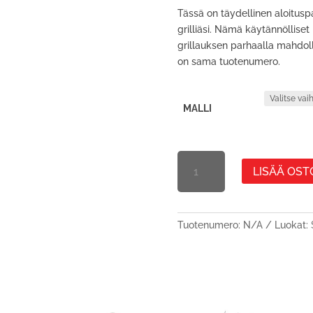
Tässä on täydellinen aloitus
grilliäsi. Nämä käytännölliset
grillauksen parhaalla mahdolli
on sama tuotenumero.
MALLI
KAMADO
LISÄÄ OST
SUMO
-
LISÄVARUSTEPAKETTI,SUMO
Tuotenumero:
N/A
Luokat: