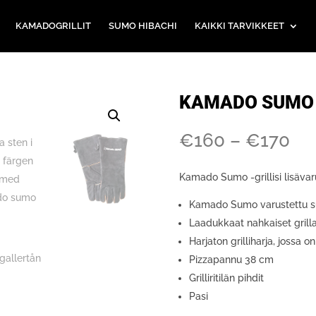
KAMADOGRILLIT
SUMO HIBACHI
KAIKKI TARVIKKEET
KAMADO SUMO 
Hin
€
160
–
€
170
16
17
Kamado Sumo -grillisi lisäva
eu
Kamado Sumo varustettu suo
Laadukkaat nahkaiset grill
Harjaton grilliharja, jossa o
Pizzapannu 38 cm
Grilliritilän pihdit
Pasi