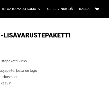
TIETOA KAMADO SUMO
GRILLIVINKKEJÄ
KASSA
-LISÄVARUSTEPAKETTI
taluokka:
0–
0
rustepakettiSumo :
roa
japeite, jossa on logo
auskäsineet
n kaavin