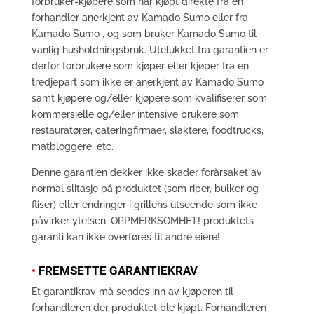
forbruker-kjøpere som har kjøpt direkte fra en
forhandler anerkjent av Kamado Sumo eller fra
Kamado Sumo , og som bruker Kamado Sumo til
vanlig husholdningsbruk. Utelukket fra garantien er
derfor forbrukere som kjøper eller kjøper fra en
tredjepart som ikke er anerkjent av Kamado Sumo
samt kjøpere og/eller kjøpere som kvalifiserer som
kommersielle og/eller intensive brukere som
restauratører, cateringfirmaer, slaktere, foodtrucks,
matbloggere, etc.
Denne garantien dekker ikke skader forårsaket av
normal slitasje på produktet (som riper, bulker og
fliser) eller endringer i grillens utseende som ikke
påvirker ytelsen. OPPMERKSOMHET! produktets
garanti kan ikke overføres til andre eiere!
•
FREMSETTE GARANTIEKRAV
Et garantikrav må sendes inn av kjøperen til
forhandleren der produktet ble kjøpt. Forhandleren