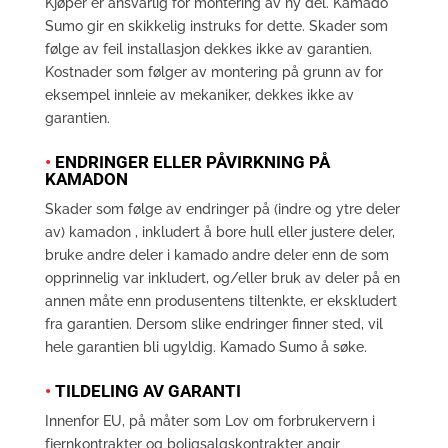
Kjøper er ansvarlig for montering av ny del. Kamado
Sumo gir en skikkelig instruks for dette. Skader som
følge av feil installasjon dekkes ikke av garantien.
Kostnader som følger av montering på grunn av for
eksempel innleie av mekaniker, dekkes ikke av
garantien.
•
ENDRINGER ELLER PÅVIRKNING PÅ
KAMADON
Skader som følge av endringer på (indre og ytre deler
av) kamadon , inkludert å bore hull eller justere deler,
bruke andre deler i kamado andre deler enn de som
opprinnelig var inkludert, og/eller bruk av deler på en
annen måte enn produsentens tiltenkte, er ekskludert
fra garantien. Dersom slike endringer finner sted, vil
hele garantien bli ugyldig. Kamado Sumo å søke.
•
TILDELING AV GARANTI
Innenfor EU, på måter som Lov om forbrukervern i
fjernkontrakter og boligsalgskontrakter angir