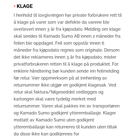
•
KLAGE
I henhold til lovgivningen har private forbrukere rett til
å klage på varer som var defekte da varene ble
overlevert innen 3 år fra kjøpsdato. Melding om klage
skal sendes til Kamado Sumo AB innen 2 måneder fra
feilen ble oppdaget. Feil som oppstår innen 6
måneder fra kjøpsdato regnes som originale. Dersom
det ikke reklameres innen 3 år fra kjøpsdato, mister
privatforbrukeren retten til å klage på produktet. For
enklere håndtering bør kunden sende inn feilmelding
før retur. Vær oppmerksom på at innhenting av
returnummer ikke utgjør en godkjent klagesak. Ved
retur skal faktura/følgeseddel vedlegges og
kartongen skal være tydelig merket med
returnummer. Varen skal pakkes inn av transportøren
og Kamado Sumo godkjent ytteremballasje. Klager
mottatt av Kamado Sumo uten godkjent
ytteremballasje kan returneres til kunden uten tiltak
da disse ikke kan godkjennes for