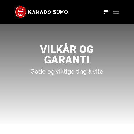
VILKÅR OG
GARANTI
Gode og viktige ting å vite