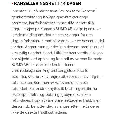
•
KANSELLERINGSRETT 14 DAGER
Innenfor EU, på måter som Lov om forbrukervern i
fjernkontrakter og boligsalgskontrakter angir
nærmere, har forbrukeren i visse tilfeller rett til å
angre et kjøp pr. Kamado SUMO AB legge igjen eller
sende melding om dette innen 14 dager fra den
dagen forbrukeren mottok varen eller en vesentlig del
av den. Angreretten gjelder kun dersom produktet er i
vesentlig uendret stand. I tilfeller hvor verdireduksjon
har skjedd ved åpning og kontroll av varene Kamado
SUMO AB belaster kunden for denne
verdireduksjonen. Angreretten gjelder ikke for
bedrifter. Ved bruk av angreretten er du ansvarlig for
returfrakten. Summen av vareverdien din blir
refundert. Kostnader knyttet til bestillingen din, for
eksempel frakt- og betalingsgebyrer, kan ikke
refunderes. Husk at våre priser inkluderer frakt, men
dersom du benytter deg av angreretten, refunderes
ikke de direkte fraktkostnadene.