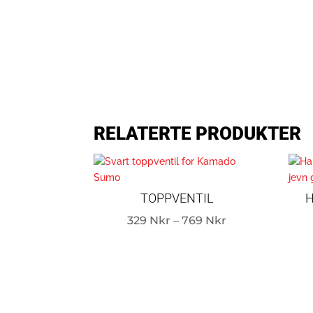
RELATERTE PRODUKTER
TOPPVENTIL
Price
329
Nkr
–
769
Nkr
range:
329 Nkr
through
769 Nkr