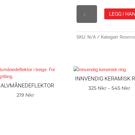
SIDEBORD
LEGG I H
SIGNATURE
PRO
ELLER
MIDI
SKU:
N/A
Kategori:
Reserve
(ET
PAR)
MENGDE
INNVENDIG KERAMISK 
HALVMÅNEDEFLEKTOR
Pr
325
Nkr
–
545
Nkr
219
Nkr
3
til
5
k