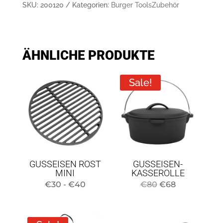
SKU:
200120
Kategorien:
Burger Tools
Zubehör
ÄHNLICHE PRODUKTE
Sale!
GUSSEISEN ROST
GUSSEISEN-
MINI
KASSEROLLE
Preisspanne:
Original
Current
€
30
-
€
40
€
80
€
68
30
price
price
bis
was:
is: