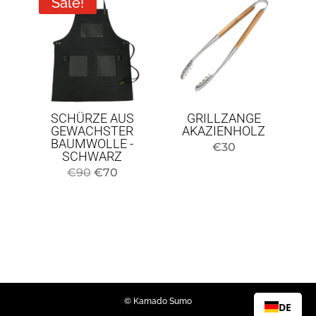
Sale!
40
€80.
€68.
Euro
SCHÜRZE AUS
GRILLZANGE
GEWACHSTER
AKAZIENHOLZ
BAUMWOLLE -
€
30
SCHWARZ
Original
Current
€
90
€
70
price
price
was:
is:
€90.
€70.
© Kamado Sumo
DE