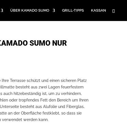
ÜBER KAMADO SUMO
GRILL-TIPPS
KASSAN
 KAMADO SUMO NUR
e Ihre Terrasse schützt und einen sicheren Platz
 Grillmatte besteht aus zwei Lagen feuerfestem
ls auch hitzebeständig ist, um zu verhindern,
hlen oder tropfendes Fett den Bereich um Ihren
Unterseite besteht aus Alufolie und Fiberglas,
tte an der Oberfläche festklebt, so dass sie
en verwendet werden kann.