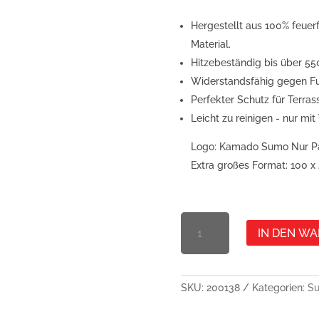
Hergestellt aus 100% feue
Material.
Hitzebeständig bis über 55
Widerstandsfähig gegen Fun
Perfekter Schutz für Terras
Leicht zu reinigen - nur mi
Logo: Kamado Sumo Nur P
Extra großes Format: 100 x
GRILLMATTE
IN DEN W
-
KAMADO
SUMO
PARKEN
SKU:
200138
Kategorien:
Su
NUR
MENGE