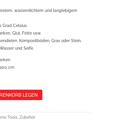
rfestem, wasserdichtem und langlebigem
0 Grad Celsius.
ken, Glut, Fette usw.
sendielen, Kompositböden, Gras oder Stein.
t Wasser und Seife.
arken
 200 cm
ARENKORB LEGEN
mo Tools
,
Zubehör