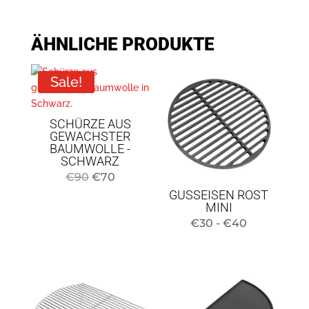
ÄHNLICHE PRODUKTE
Sale!
SCHÜRZE AUS
GEWACHSTER
BAUMWOLLE -
SCHWARZ
Original
Current
€
90
€
70
GUSSEISEN ROST
price
price
MINI
was:
is:
Preisspann
€
30
-
€
40
€90.
€70.
30
bis
40
Euro