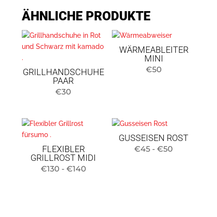
ÄHNLICHE PRODUKTE
WÄRMEABLEITER
MINI
€
50
GRILLHANDSCHUHE
PAAR
€
30
GUSSEISEN ROST
FLEXIBLER
Preisspann
€
45
-
€
50
GRILLROST MIDI
45
Preisspanne:
€
130
-
€
140
bis
130
50
€
Euro
bis