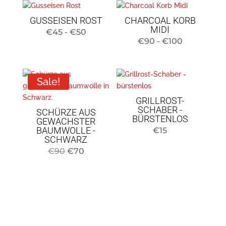
GUSSEISEN ROST
CHARCOAL KORB
MIDI
Preisspanne:
€
45
-
€
50
Preisspan
€
90
-
€
100
45
90
bis
€
50
Sale!
bis
Euro
100
GRILLROST-
€
SCHABER -
SCHÜRZE AUS
BÜRSTENLOS
GEWACHSTER
BAUMWOLLE -
€
15
SCHWARZ
Original
Current
€
90
€
70
price
price
was:
is:
€90.
€70.