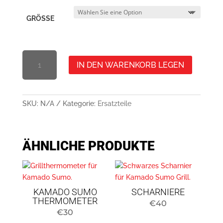
GRÖSSE
BEISTELLTISCH
IN DEN WARENKORB LEGEN
SIGNATURE
PRO
ODER
MIDI
SKU:
N/A
Kategorie:
Ersatzteile
(EIN
PAAR)
MENGE
ÄHNLICHE PRODUKTE
KAMADO SUMO
SCHARNIERE
THERMOMETER
€
40
€
30