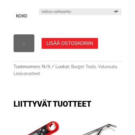
KOKO
KAKSIPUOLINEN
LISÄÄ OSTOSKORIIN
VALURAUTAINEN
GRILLI
JA
PAISTOLEVY,
Tuotenumero:
N/A
Luokat:
Burger Tools
,
Valurauta
,
MÄÄRÄ
Lisävarusteet
LIITTYVÄT TUOTTEET