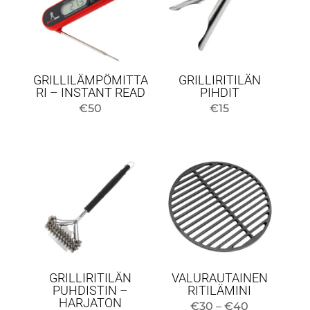
GRILLILÄMPÖMITTA
GRILLIRITILÄN
RI – INSTANT READ
PIHDIT
€
50
€
15
GRILLIRITILÄN
VALURAUTAINEN
PUHDISTIN –
RITILÄMINI
HARJATON
Hintaluokk
€
30
–
€
40