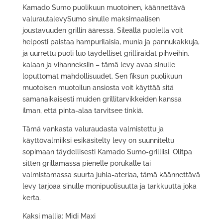
55
Kamado Sumo puolikuun muotoinen, käännettävä
euroa
valurautalevySumo sinulle maksimaalisen
joustavuuden grillin ääressä. Sileällä puolella voit
helposti paistaa hampurilaisia, munia ja pannukakkuja,
ja uurrettu puoli luo täydelliset grilliraidat pihveihin,
kalaan ja vihanneksiin – tämä levy avaa sinulle
loputtomat mahdollisuudet. Sen fiksun puolikuun
muotoisen muotoilun ansiosta voit käyttää sitä
samanaikaisesti muiden grillitarvikkeiden kanssa
ilman, että pinta-alaa tarvitsee tinkiä.
Tämä vankasta valuraudasta valmistettu ja
käyttövalmiiksi esikäsitelty levy on suunniteltu
sopimaan täydellisesti Kamado Sumo-grilliisi. Olitpa
sitten grillamassa pienelle porukalle tai
valmistamassa suurta juhla-ateriaa, tämä käännettävä
levy tarjoaa sinulle monipuolisuutta ja tarkkuutta joka
kerta.
Kaksi mallia: Midi Maxi