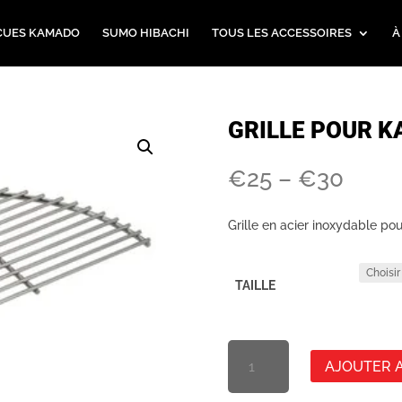
CUES KAMADO
SUMO HIBACHI
TOUS LES ACCESSOIRES
À
GRILLE POUR K
Fourc
€
25
–
€
30
de
prix
Grille en acier inoxydable pou
:
entre
25
TAILLE
€
et
30
GRILLE
€
AJOUTER 
DU
GRIL