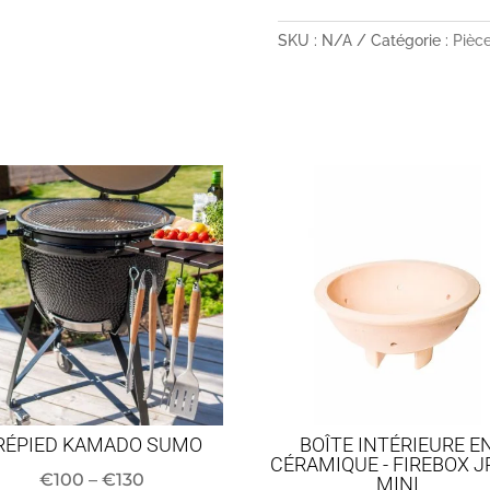
CROISSANT
DE
SKU :
N/A
Catégorie :
Pièc
LUNE
QUANTITÉ
RÉPIED KAMADO SUMO
BOÎTE INTÉRIEURE E
CÉRAMIQUE - FIREBOX J
Fourchette
€
100
–
€
130
MINI