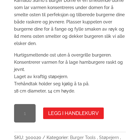
Kamado Sumo's Burger Dome er en smeltende dome
som lar varmen konsentreres under domen for å
smelte osten til perfeksjon og tilberede burgerne dine
både raskere og jevnere. Plasser kuppelen over
burgerne dine for å fange og fylle smaken av røyk og
ild mens osten smelter og dekker burgeren slik vi alle
elsker den.
Hurtigsmeltende ost uten å overgrille burgeren.
Konsentrerer varmen for å lage hamburgere raskt og
jevnt.
Laget av kraftig støpejern.
Trehåndtak holder seg kjølig å ta på.
18 cm diameter, 14 cm høyde.
BURGER
LEGG I HANDLEKURV
DOME
MENGDE
SKU:
300020
Kategorier:
Burger Tools
,
Støpejern
,