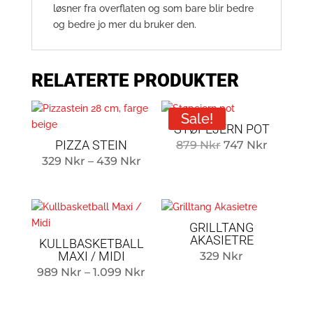
løsner fra overflaten og som bare blir bedre
og bedre jo mer du bruker den.
RELATERTE PRODUKTER
Sale!
STØPEJERN POT
PIZZA STEIN
Original
Current
879
Nkr
747
Nkr
Prisklasse:
329
Nkr
–
439
Nkr
price
price
329
was:
is:
til
879 Nkr.
747 Nkr
439
GRILLTANG
kroner
AKASIETRE
KULLBASKETBALL
MAXI / MIDI
329
Nkr
Prisklasse:
989
Nkr
–
1.099
Nkr
989
kr