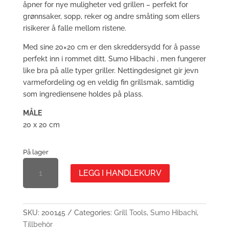
åpner for nye muligheter ved grillen – perfekt for
grønnsaker, sopp, reker og andre småting som ellers
risikerer å falle mellom ristene.
Med sine 20×20 cm er den skreddersydd for å passe
perfekt inn i rommet ditt. Sumo Hibachi , men fungerer
like bra på alle typer griller. Nettingdesignet gir jevn
varmefordeling og en veldig fin grillsmak, samtidig
som ingrediensene holdes på plass.
MÅLE
20 x 20 cm
På lager
ANTALL
LEGG I HANDLEKURV
GRILLKURV
SKU:
200145
Categories:
Grill Tools
,
Sumo Hibachi
,
Tillbehör