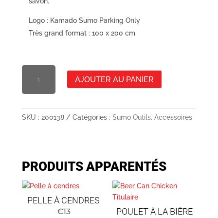
savon.
Logo : Kamado Sumo Parking Only
Très grand format : 100 x 200 cm
GRILLMATTA
AJOUTER AU PANIER
-
KAMADO
SUMO
QUANTITÉ
SKU :
200138
Catégories :
Sumo Outils
,
Accessoires
DE
STATIONNEMENT
UNIQUEMENT
PRODUITS APPARENTÉS
PELLE À CENDRES
POULET À LA BIÈRE
€
13