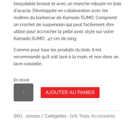
inoxydable brossé et avec un manche robuste en bois
d'acacia. Développée en collaboration avec les
maîtres du barbecue de Kamado SUMO. Comprend
un crochet de suspension qui peut facilement être
utilisé pour accrocher la pelle avec style sur votre
Kamado SUMO . 47 cm de long.
Comme pour tous les produits du bois, il est
recommandé qu’il soit lavé à la main, et non dans un
lave-vaisselle.
En stock
BÊCHE
AJOUTER AU PANIER
À
BARBECUE
QUANTITÉ
DE
SKU :
200101
Catégories :
Grill Tools
,
Accessoires
BOIS
D'ACACIA