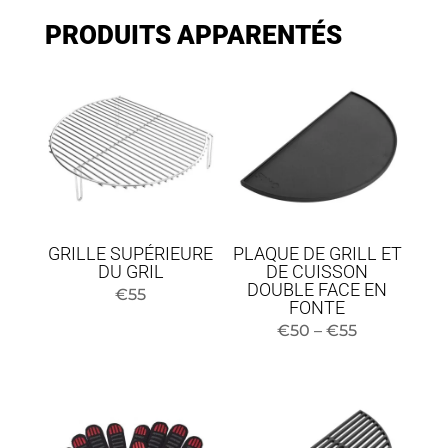
PRODUITS APPARENTÉS
GRILLE SUPÉRIEURE
PLAQUE DE GRILL ET
DU GRIL
DE CUISSON
DOUBLE FACE EN
€
55
FONTE
Fourchett
€
50
–
€
55
de
prix
:
entre