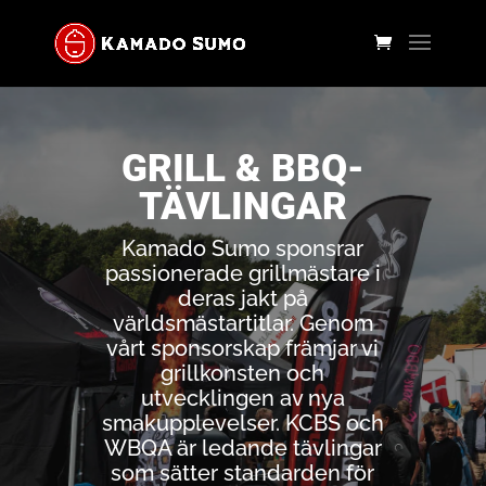
GRILL & BBQ-
TÄVLINGAR
Kamado Sumo sponsrar
passionerade grillmästare i
deras jakt på
världsmästartitlar. Genom
vårt sponsorskap främjar vi
grillkonsten och
utvecklingen av nya
smakupplevelser. KCBS och
WBQA är ledande tävlingar
som sätter standarden för