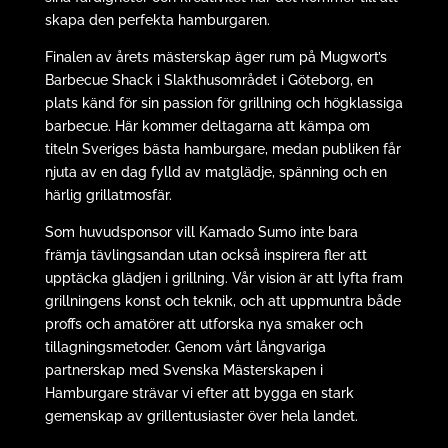
skapa den perfekta hamburgaren.
Finalen av årets mästerskap äger rum på Mugwort’s
Barbecue Shack i Slakthusområdet i Göteborg, en
plats känd för sin passion för grillning och högklassiga
barbecue. Här kommer deltagarna att kämpa om
titeln Sveriges bästa hamburgare, medan publiken får
njuta av en dag fylld av matglädje, spänning och en
härlig grillatmosfär.
Som huvudsponsor vill Kamado Sumo inte bara
främja tävlingsandan utan också inspirera fler att
upptäcka glädjen i grillning. Vår vision är att lyfta fram
grillningens konst och teknik, och att uppmuntra både
proffs och amatörer att utforska nya smaker och
tillagningsmetoder. Genom vårt långvariga
partnerskap med Svenska Mästerskapen i
Hamburgare strävar vi efter att bygga en stark
gemenskap av grillentusiaster över hela landet.