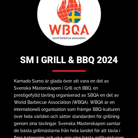
SM I GRILL & BBQ 2024
Kamado Sumo är glada över att vara en del av
Svenska Mästerskapen i Grill och BBQ, en
prestigefylld tävling organiserad av SBQA en del av
World Barbecue Association (WBQA). WBQA är en
internationell organisation som främjar BBQ-kulturen
över hela världen och sätter standarden för grillning
genom sina tävlingar. Svenska Mästerskapen samlar
de bästa grillmästarna från hela landet för att tävla i
flera kategorier och visa upp sina bästa grillkunskaper