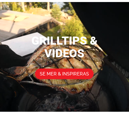
Videospelare
GRILLTIPS &
VIDEOS
SE MER & INSPIRERAS