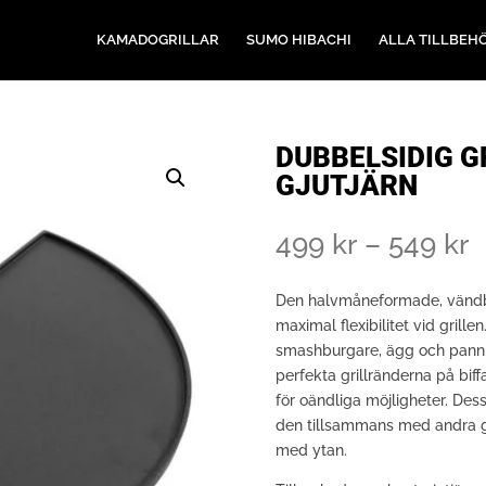
KAMADOGRILLAR
SUMO HIBACHI
ALLA TILLBEH
DUBBELSIDIG G
GJUTJÄRN
P
499
kr
–
549
kr
4
ti
Den halvmåneformade, vändba
5
maximal flexibilitet vid grille
smashburgare, ägg och pannk
perfekta grillränderna på biff
för oändliga möjligheter. De
den tillsammans med andra gr
med ytan.