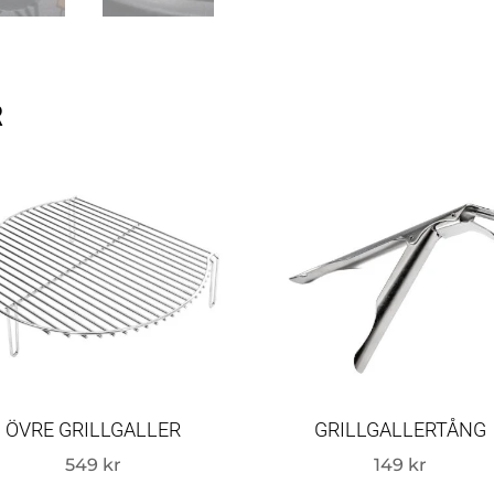
R
ÖVRE GRILLGALLER
GRILLGALLERTÅNG
549
kr
149
kr