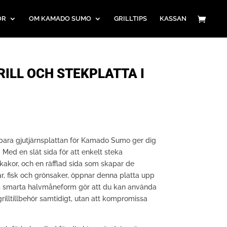
ÖR
OM KAMADO SUMO
GRILLTIPS
KASSAN
RILL OCH STEKPLATTA I
risintervall:
99 kr
ll
ra gjutjärnsplattan för Kamado Sumo ger dig
49 kr
n. Med en slät sida för att enkelt steka
akor, och en räfflad sida som skapar de
ar, fisk och grönsaker, öppnar denna platta upp
ss smarta halvmåneform gör att du kan använda
illtillbehör samtidigt, utan att kompromissa