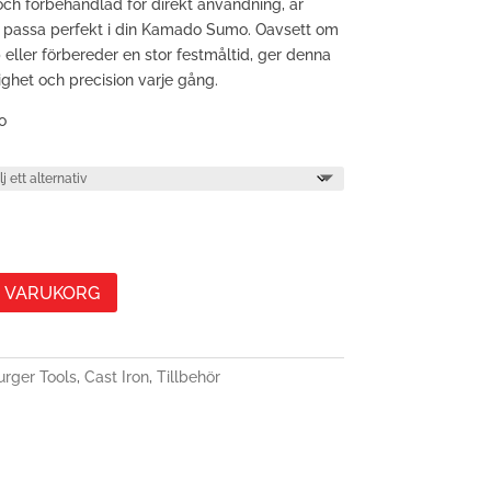
 och förbehandlad för direkt användning, är
t passa perfekt i din Kamado Sumo. Oavsett om
 eller förbereder en stor festmåltid, ger denna
ghet och precision varje gång.
o
 I VARUKORG
urger Tools
,
Cast Iron
,
Tillbehör