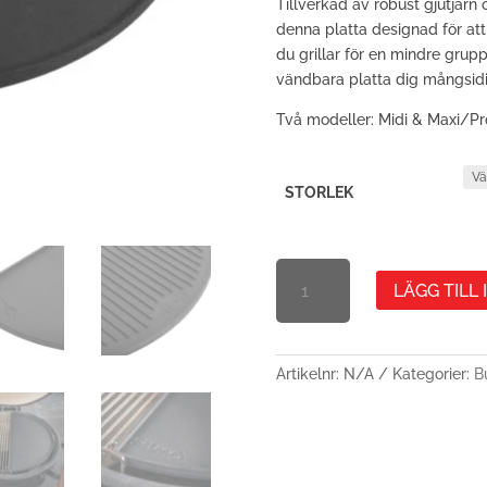
Tillverkad av robust gjutjärn
denna platta designad för at
du grillar för en mindre grupp
vändbara platta dig mångsidi
Två modeller: Midi & Maxi/Pr
STORLEK
DUBBELSIDIG
LÄGG TILL
GRILL
OCH
STEKPLATTA
I
Artikelnr:
N/A
Kategorier:
B
GJUTJÄRN
MÄNGD