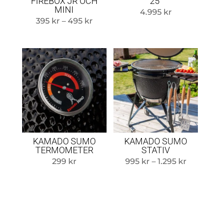
FIREBOX JR OCH
25″
MINI
4.995
kr
Prisintervall:
395
kr
–
495
kr
395 kr
till
495 kr
KAMADO SUMO
KAMADO SUMO
TERMOMETER
STATIV
Prisinter
299
kr
995
kr
–
1.295
kr
995 kr
till
1.295 kr