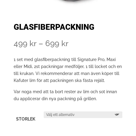
GLASFIBERPACKNING
Prisintervall:
499
kr
–
699
kr
499 kr
till
1 set med glasfiberpackning till Signature Pro, Maxi
699 kr
eller Midi, 2st packningar medföljer, 1 till locket och en
till krukan. Vi rekommenderar att man även köper till
Kafuter lim för att packningen ska fästa rejält.
Var noga med att ta bort rester av lim och sot innan
du applicerar din nya packning på grillen.
STORLEK