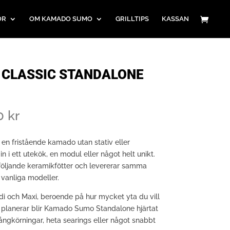
ÖR
OM KAMADO SUMO
GRILLTIPS
KASSAN
CLASSIC STANDALONE
Prisintervall:
90
kr
9.990 kr
till
n fristående kamado utan stativ eller
13.990 kr
n i ett utekök, en modul eller något helt unikt.
följande keramikfötter och levererar samma
anliga modeller.
idi och Maxi, beroende på hur mycket yta du vill
u planerar blir Kamado Sumo Standalone hjärtat
r långkörningar, heta searings eller något snabbt