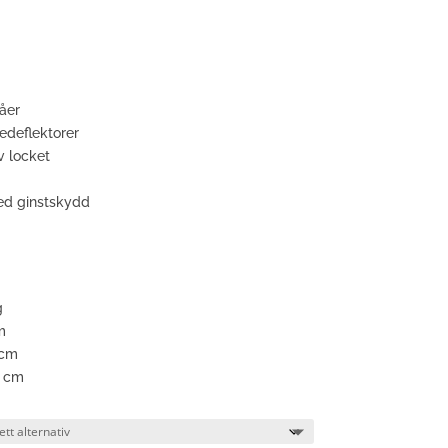
våer
edeflektorer
v locket
 med ginstskydd
g
m
 cm
7 cm