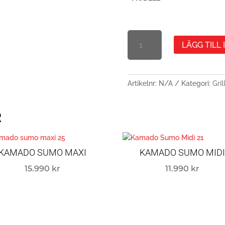
KAMADO
LÄGG TILL
SUMO
CLASSIC
STANDALONE
MAXI
Artikelnr:
N/A
Kategori:
Gril
//
MIDI
R
MÄNGD
KAMADO SUMO MAXI
KAMADO SUMO MID
15.990
kr
11.990
kr