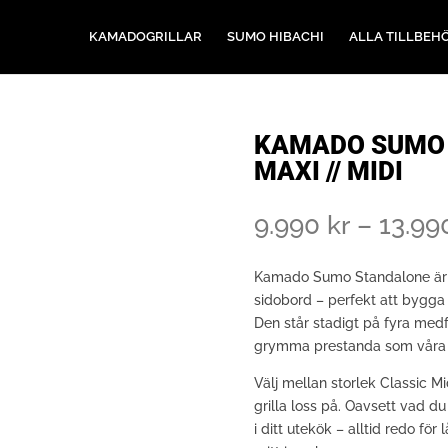
KAMADOGRILLAR
SUMO HIBACHI
ALLA TILLBEH
KAMADO SUMO 
MAXI // MIDI
9.990
kr
–
13.9
Kamado Sumo Standalone är e
sidobord – perfekt att bygga i
Den står stadigt på fyra med
grymma prestanda som våra v
Välj mellan storlek Classic M
grilla loss på. Oavsett vad d
i ditt utekök – alltid redo fö