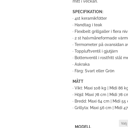
mitt i veckan.
SPECIFIKATION:
· 4st keramikfötter
· Handtag i teak
· Flexibelt grillgaller i flera ni
· 2 st halvmåneformade värm
· Termometer på ovansidan a
· Toppluftventil i gjutjärn
· Bottenventil i rostfritt stål
· Askraka
· Färg: Svart eller Grön
MÅTT
· Vikt: Maxi 108 kg | Midi 86 k
· Höjd: Maxi 78 cm | Midi 78 c
· Bredd: Maxi 64 cm | Midi 55
· Grillyta: Maxi 56 cm | Midi 4
MODELL