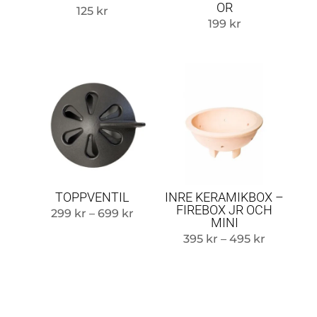
OR
125
kr
199
kr
TOPPVENTIL
INRE KERAMIKBOX –
FIREBOX JR OCH
Prisintervall:
299
kr
–
699
kr
MINI
299 kr
Prisinterv
395
kr
–
495
kr
till
395 kr
699 kr
till
495 kr