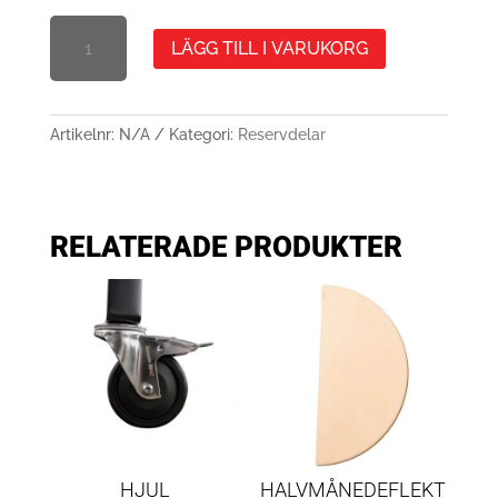
KERAMIKPLATTA
LÄGG TILL I VARUKORG
TILL
FIREBOX
SIGNATURE
PRO
Artikelnr:
N/A
Kategori:
Reservdelar
ELLER
SIGNATURE
MIDI
(MED
RELATERADE PRODUKTER
HÅL)
MÄNGD
HJUL
HALVMÅNEDEFLEKT