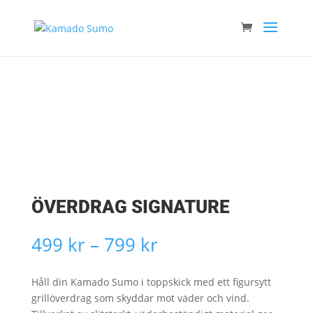
ÖVERDRAG SIGNATURE
Prisintervall:
499
kr
–
799
kr
499 kr
till
Håll din Kamado Sumo i toppskick med ett figursytt
799 kr
grillöverdrag som skyddar mot väder och vind.