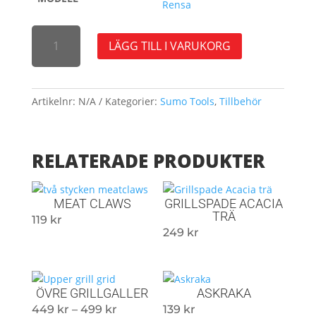
Rensa
ÖVERDRAG
LÄGG TILL I VARUKORG
SIGNATURE
MÄNGD
Artikelnr:
N/A
Kategorier:
Sumo Tools
,
Tillbehör
RELATERADE PRODUKTER
MEAT CLAWS
GRILLSPADE ACACIA
TRÄ
119
kr
249
kr
ÖVRE GRILLGALLER
ASKRAKA
Prisintervall:
449
kr
–
499
kr
139
kr