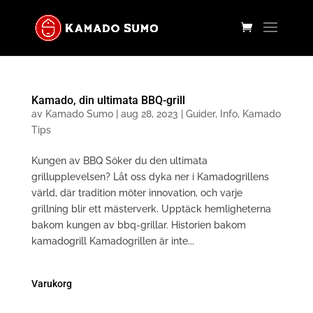
Kamado, din ultimata BBQ-grill
av
Kamado Sumo
|
aug 28, 2023
|
Guider
,
Info
,
Kamado
Tips
Kungen av BBQ Söker du den ultimata
grillupplevelsen? Låt oss dyka ner i Kamadogrillens
värld, där tradition möter innovation, och varje
grillning blir ett mästerverk. Upptäck hemligheterna
bakom kungen av bbq-grillar. Historien bakom
kamadogrill Kamadogrillen är inte...
Varukorg