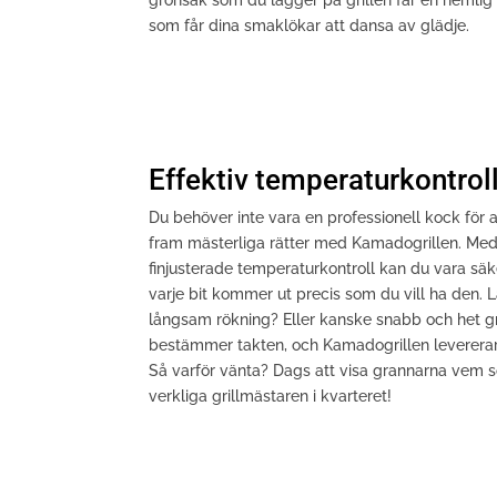
grönsak som du lägger på grillen får en hemlig
som får dina smaklökar att dansa av glädje.
Effektiv temperaturkontrol
Du behöver inte vara en professionell kock för at
fram mästerliga rätter med Kamadogrillen. Me
finjusterade temperaturkontroll kan du vara säk
varje bit kommer ut precis som du vill ha den. 
långsam rökning? Eller kanske snabb och het gr
bestämmer takten, och Kamadogrillen levererar
Så varför vänta? Dags att visa grannarna vem 
verkliga grillmästaren i kvarteret!