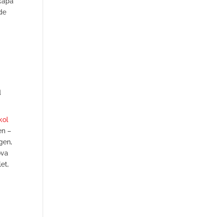
skapa
rde
a
kol
en –
gen,
ova
et,