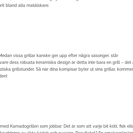
vorit bland alla matälskare.
. Medan vissa grillar kanske ger upp efter några säsonger, står
are dess robusta keramiska design är detta inte bara en grill – det 
tiska grillstunder. Så när dina kompisar byter ut sina grillar, kommer
den!
ed Kamadogrillen som jobbar. Det är som att varje bit kött, fisk ell