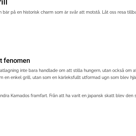
ill
bär på en historisk charm som är svår att motstå. Låt oss resa tillb
alt fenomen
matlagning inte bara handlade om att stilla hungern, utan också om a
 en enkel grill, utan som en kärleksfullt utformad ugn som blev hjä
ndra Kamados framfart. Från att ha varit en japansk skatt blev den 