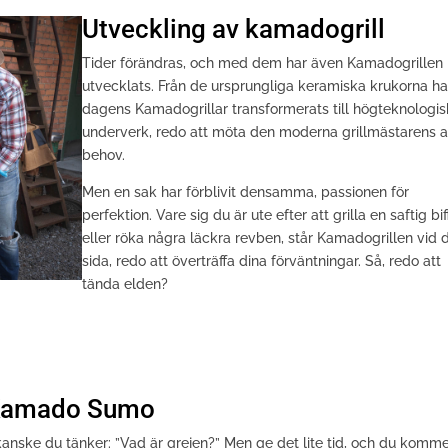
Utveckling av kamadogrill
Tider förändras, och med dem har även Kamadogrillen
utvecklats. Från de ursprungliga keramiska krukorna ha
dagens Kamadogrillar transformerats till högteknologi
underverk, redo att möta den moderna grillmästarens a
behov.
Men en sak har förblivit densamma, passionen för
perfektion. Vare sig du är ute efter att grilla en saftig bif
eller röka några läckra revben, står Kamadogrillen vid 
sida, redo att överträffa dina förväntningar. Så, redo att
tända elden?
n Kamado Sumo
anske du tänker: ”Vad är grejen?” Men ge det lite tid, och du komm