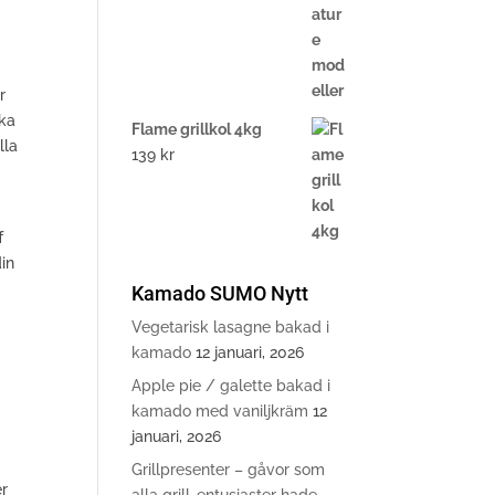
r
ska
Flame grillkol 4kg
lla
139
kr
f
din
Kamado SUMO Nytt
Vegetarisk lasagne bakad i
kamado
12 januari, 2026
Apple pie / galette bakad i
kamado med vaniljkräm
12
januari, 2026
Grillpresenter – gåvor som
er