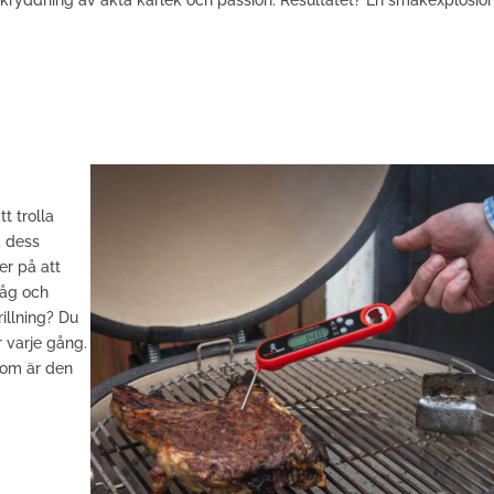
 kryddning av äkta kärlek och passion. Resultatet? En smakexplosio
l
t trolla
d dess
er på att
Låg och
illning? Du
 varje gång.
som är den