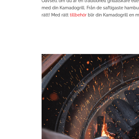
Oavsett om du är en traditionell grillälskare el
med din Kamadogrill. Från de saftigaste hamburga
rätt! Med rätt
tillbehör
blir din Kamadogrill en 