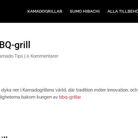
KAMADOGRILLAR
SUMO HIBACHI
ALLA TILLBEH
BQ-grill
amado Tips
|
0 Kommentarer
 dyka ner i Kamadogrillens värld, där tradition möter innovation, och
hemligheterna bakom kungen av
bbq-grillar.