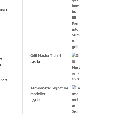
aka i
Grill Master T-shirt
tt
249
kr
rtat
snart
Termometer Signature
modeller
279
kr