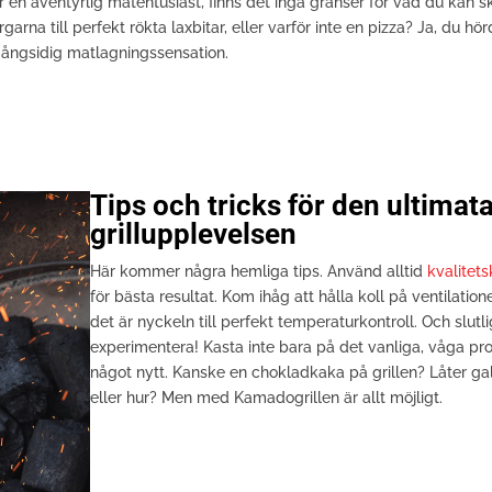
ler en äventyrlig matentusiast, finns det inga gränser för vad du kan 
rna till perfekt rökta laxbitar, eller varför inte en pizza? Ja, du hö
mångsidig matlagningssensation.
Tips och tricks för den ultimat
grillupplevelsen
Här kommer några hemliga tips. Använd alltid
kvalitets
för bästa resultat. Kom ihåg att hålla koll på ventilation
det är nyckeln till perfekt temperaturkontroll. Och slutli
experimentera! Kasta inte bara på det vanliga, våga pr
något nytt. Kanske en chokladkaka på grillen? Låter gal
eller hur? Men med Kamadogrillen är allt möjligt.