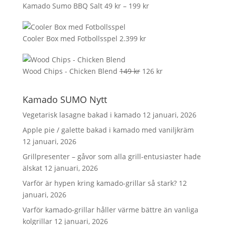
Prisintervall:
Kamado Sumo BBQ Salt
49
kr
–
199
kr
49 kr
till
Cooler Box med Fotbollsspel
2.399
kr
199 kr
Det
Det
Wood Chips - Chicken Blend
149
kr
126
kr
ursprungliga
nuvarande
priset
priset
Kamado SUMO Nytt
var:
är:
Vegetarisk lasagne bakad i kamado
12 januari, 2026
149 kr.
126 kr.
Apple pie / galette bakad i kamado med vaniljkräm
12 januari, 2026
Grillpresenter – gåvor som alla grill-entusiaster hade
älskat
12 januari, 2026
Varför är hypen kring kamado-grillar så stark?
12
januari, 2026
Varför kamado-grillar håller värme bättre än vanliga
kolgrillar
12 januari, 2026